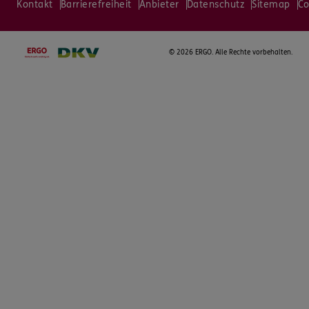
Kontakt
Barrierefreiheit
Anbieter
Datenschutz
Sitemap
Co
©
2026 ERGO. Alle Rechte vorbehalten.