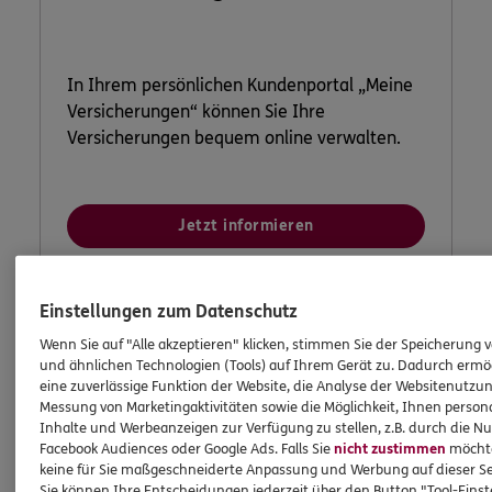
In Ihrem persönlichen Kundenportal „Meine
Versicherungen“ können Sie Ihre
Versicherungen bequem online verwalten.
Jetzt informieren
Einstellungen zum Datenschutz
Wenn Sie auf "Alle akzeptieren" klicken, stimmen Sie der Speicherung 
und ähnlichen Technologien (Tools) auf Ihrem Gerät zu. Dadurch ermö
eine zuverlässige Funktion der Website, die Analyse der Websitenutzun
Messung von Marketingaktivitäten sowie die Möglichkeit, Ihnen persona
Inhalte und Werbeanzeigen zur Verfügung zu stellen, z.B. durch die N
Facebook Audiences oder Google Ads. Falls Sie
nicht zustimmen
möchten
keine für Sie maßgeschneiderte Anpassung und Werbung auf dieser Se
Sie können Ihre Entscheidungen jederzeit über den Button "Tool-Eins