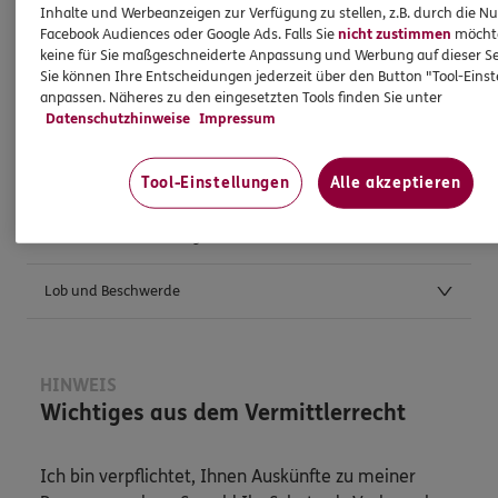
Inhalte und Werbeanzeigen zur Verfügung zu stellen, z.B. durch die N
Facebook Audiences oder Google Ads. Falls Sie
nicht zustimmen
möchten
keine für Sie maßgeschneiderte Anpassung und Werbung auf dieser Se
Weitere Kontaktmöglichkeiten
Sie können Ihre Entscheidungen jederzeit über den Button "Tool-Eins
anpassen. Näheres zu den eingesetzten Tools finden Sie unter
Datenschutzhinweise
Impressum
Postanschrift
Anfahrt
Tool-Einstellungen
Alle akzeptieren
Verbraucherschlichtungsstellen
Lob und Beschwerde
HINWEIS
Wichtiges aus dem Vermittlerrecht
Ich bin verpflichtet, Ihnen Auskünfte zu meiner